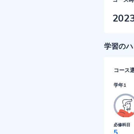
コース時
202
学習のハ
コース
学年1
必修科目
5