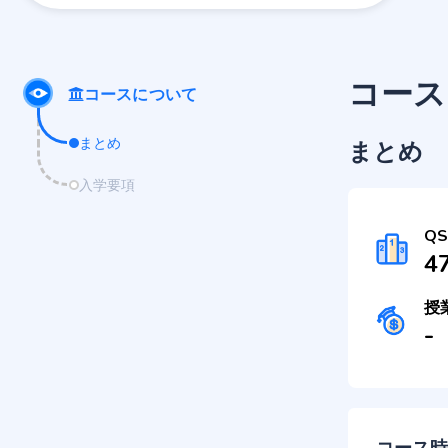
コース
コースについて
まとめ
まとめ
入学要項
Q
4
授
-