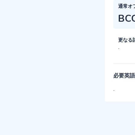
通常オ
BC
更なる
-
必要英語
-