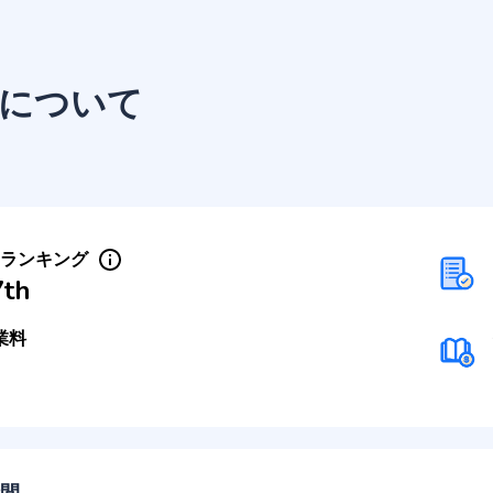
について
Sランキング
7th
業料