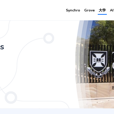
Synchro
Grove
大学
A
 English Literature
al Sciences
s