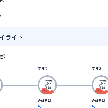
間
3
イライト
選択
学年2
学年3
必修科目
必修科目
5
5