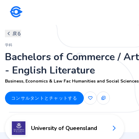
学科
戻る
Bachelors of Commerce / Arts -
学科
Business, Economics & Law Fac Humanities and Soci
Bachelors of Commerce / Art
- English Literature
Business, Economics & Law Fac Humanities and Social Sciences
コンサルタントとチャットする
University of Queensland