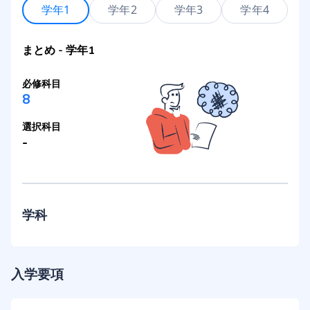
学年1
学年2
学年3
学年4
まとめ
-
学年1
必修科目
8
選択科目
-
学科
入学要項