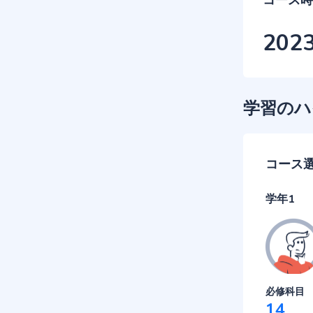
コース時
202
学習のハ
コース
学年1
必修科目
14