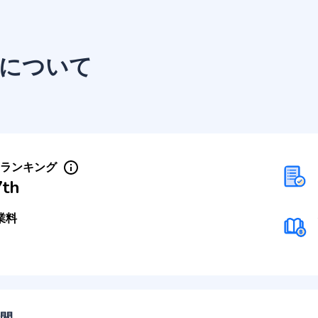
について
Sランキング
7th
業料