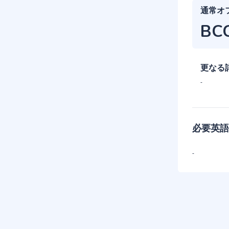
通常オ
BC
更なる
-
必要英語
-