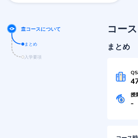
コース
コースについて
まとめ
まとめ
入学要項
Q
4
授
-