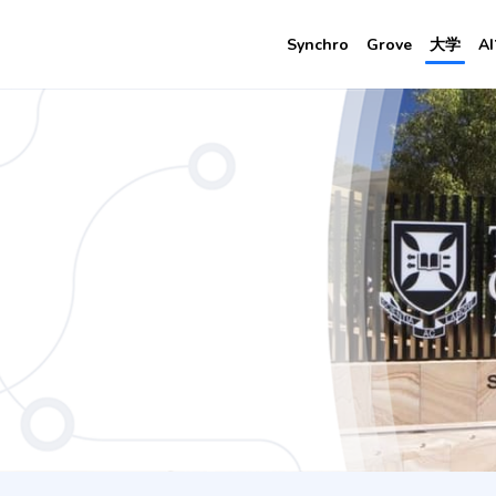
Synchro
Grove
大学
A
omics