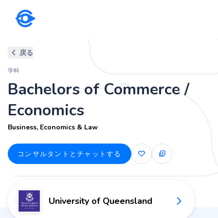
学科
戻る
Bachelors of Commerce / Econ
学科
Business, Economics & Law
Bachelors of Commerce /
Economics
Business, Economics & Law
コンサルタントとチャットする
University of Queensland