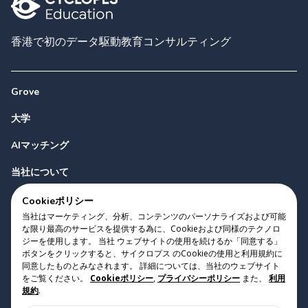
香港で初のデータ駆動教育コンサルティング
Grove
大学
AIマッチング
当社について
お問い合わせ
Cookieポリシー
当社はマーケティング、分析、コンテンツのパーソナライズおよび可能
な限り最高のサービスを提供する為に、Cookieおよび同様のテクノロ
ジーを使用します。 当社 ウェブサイトの使用を続けるか「同意する」
ボタンをクリックすると、サイクロプス のCookieの使用と利用規約に
同意したものとみなされます。 詳細については、当社のウェブサイト
をご覧ください。
Cookieポリシー
,
プライバシーポリシー
また、
利用
Copyright 2023 Cyclopes®
•
v
0.31.0
規約
.
Cookieポリシー
•
プライバシーポリシー
•
利用規約