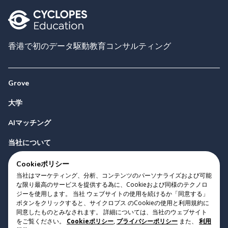
香港で初のデータ駆動教育コンサルティング
Grove
大学
AIマッチング
当社について
お問い合わせ
Cookieポリシー
当社はマーケティング、分析、コンテンツのパーソナライズおよび可能
な限り最高のサービスを提供する為に、Cookieおよび同様のテクノロ
ジーを使用します。 当社 ウェブサイトの使用を続けるか「同意する」
ボタンをクリックすると、サイクロプス のCookieの使用と利用規約に
同意したものとみなされます。 詳細については、当社のウェブサイト
をご覧ください。
Cookieポリシー
,
プライバシーポリシー
また、
利用
Copyright 2023 Cyclopes®
•
v
0.31.0