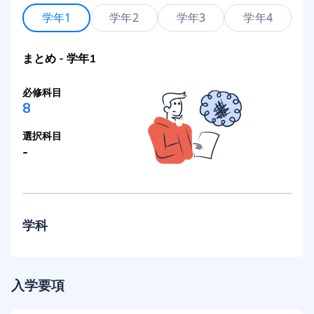
学年1
学年2
学年3
学年4
まとめ
-
学年1
必修科目
8
選択科目
-
学科
入学要項