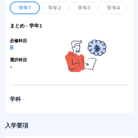
学年1
学年2
学年3
学年4
まとめ
-
学年1
必修科目
8
選択科目
-
学科
入学要項