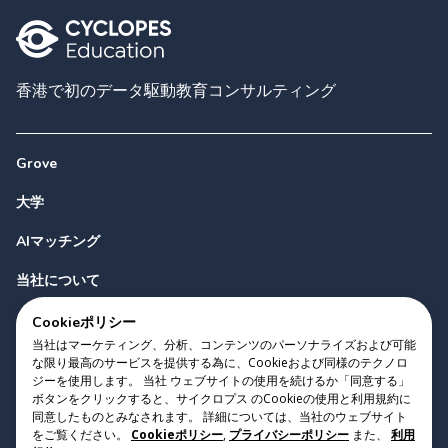
香港で初のデータ駆動教育コンサルティング
Grove
大学
AIマッチング
当社について
お問い合わせ
Cookieポリシー
当社はマーケティング、分析、コンテンツのパーソナライズおよび可能
な限り最高のサービスを提供する為に、Cookieおよび同様のテクノロ
ジーを使用します。 当社 ウェブサイトの使用を続けるか「同意する」
ボタンをクリックすると、サイクロプス のCookieの使用と利用規約に
同意したものとみなされます。 詳細については、当社のウェブサイト
をご覧ください。
Cookieポリシー
,
プライバシーポリシー
また、
利用
Copyright 2023 Cyclopes®
•
v
0.31.0