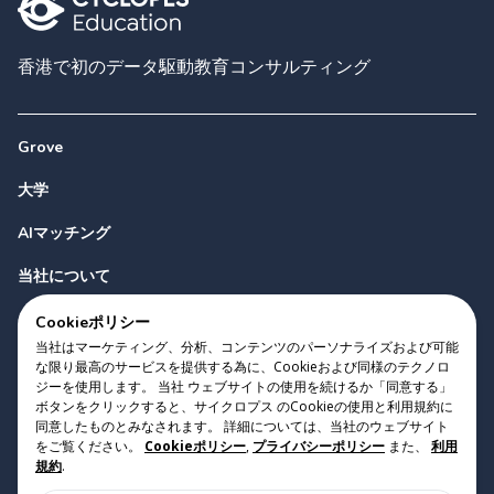
香港で初のデータ駆動教育コンサルティング
Grove
大学
AIマッチング
当社について
お問い合わせ
Cookieポリシー
当社はマーケティング、分析、コンテンツのパーソナライズおよび可能
な限り最高のサービスを提供する為に、Cookieおよび同様のテクノロ
ジーを使用します。 当社 ウェブサイトの使用を続けるか「同意する」
ボタンをクリックすると、サイクロプス のCookieの使用と利用規約に
同意したものとみなされます。 詳細については、当社のウェブサイト
をご覧ください。
Cookieポリシー
,
プライバシーポリシー
また、
利用
Copyright 2023 Cyclopes®
•
v
0.31.0
規約
.
Cookieポリシー
•
プライバシーポリシー
•
利用規約