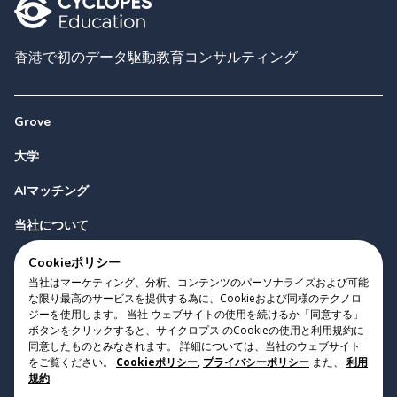
香港で初のデータ駆動教育コンサルティング
Grove
大学
AIマッチング
当社について
お問い合わせ
Cookieポリシー
当社はマーケティング、分析、コンテンツのパーソナライズおよび可能
な限り最高のサービスを提供する為に、Cookieおよび同様のテクノロ
ジーを使用します。 当社 ウェブサイトの使用を続けるか「同意する」
ボタンをクリックすると、サイクロプス のCookieの使用と利用規約に
同意したものとみなされます。 詳細については、当社のウェブサイト
をご覧ください。
Cookieポリシー
,
プライバシーポリシー
また、
利用
Copyright 2023 Cyclopes®
•
v
0.31.0
規約
.