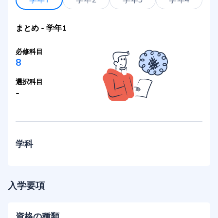
まとめ
-
学年1
必修科目
8
選択科目
-
学科
入学要項
資格の種類